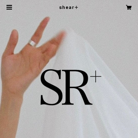
shear＋